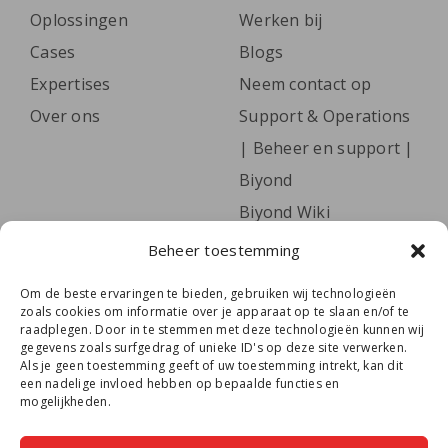
Oplossingen
Werken bij
Cases
Blogs
Expertises
Neem contact op
Over ons
Support & Operations
| Beheer en support |
Biyond
Biyond Wiki
Beheer toestemming
Volg het laatste nieuws, leer onze collega’s
Om de beste ervaringen te bieden, gebruiken wij technologieën
kennen én lees handige tips via onze
zoals cookies om informatie over je apparaat op te slaan en/of te
raadplegen. Door in te stemmen met deze technologieën kunnen wij
nieuwsbrief.
Meld je hier aan.
gegevens zoals surfgedrag of unieke ID's op deze site verwerken.
Als je geen toestemming geeft of uw toestemming intrekt, kan dit
E-
een nadelige invloed hebben op bepaalde functies en
mailadres
mogelijkheden.
Volg je ons al?