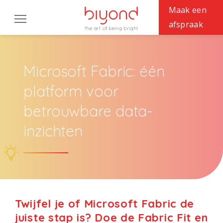
Maak een
afspraak
OPLOSSINGEN
Microsoft Fabric: één
CASES
platform voor
EXPERTISES
betrouwbare data-
BIYOND
inzichten
Werken bij
Support
Twijfel je of Microsoft Fabric de
juiste stap is? Doe de Fabric Fit en