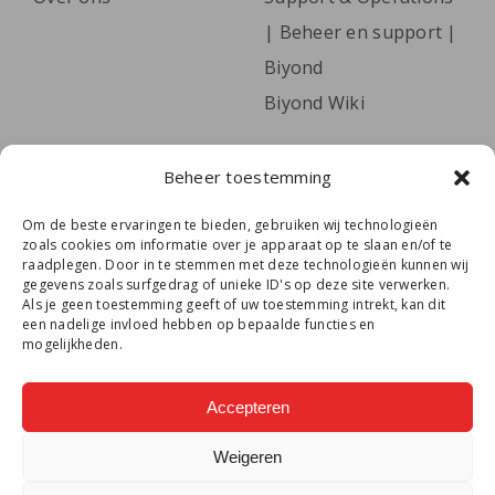
| Beheer en support |
Biyond
Biyond Wiki
Volg het laatste nieuws, leer onze collega’s
Beheer toestemming
kennen én lees handige tips via onze
Om de beste ervaringen te bieden, gebruiken wij technologieën
nieuwsbrief.
Meld je hier aan.
zoals cookies om informatie over je apparaat op te slaan en/of te
raadplegen. Door in te stemmen met deze technologieën kunnen wij
E-
gegevens zoals surfgedrag of unieke ID's op deze site verwerken.
Als je geen toestemming geeft of uw toestemming intrekt, kan dit
mailadres
een nadelige invloed hebben op bepaalde functies en
mogelijkheden.
Volg je ons al?
Accepteren
Weigeren
©Biyond 2026