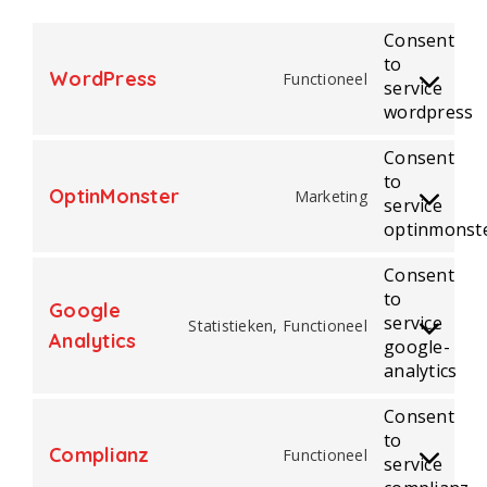
Consent
to
WordPress
Functioneel
service
wordpress
Consent
to
OptinMonster
Marketing
service
optinmonst
Consent
to
Google
service
Statistieken, Functioneel
Analytics
google-
analytics
Consent
to
Complianz
Functioneel
service