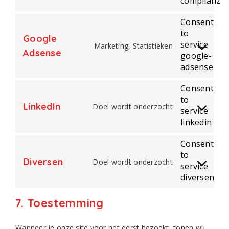
complianz
Consent
to
Google
service
Marketing, Statistieken
Adsense
google-
adsense
Consent
to
LinkedIn
Doel wordt onderzocht
service
linkedin
Consent
to
Diversen
Doel wordt onderzocht
service
diversen
7. Toestemming
Wanneer je onze site voor het eerst bezoekt, tonen wij