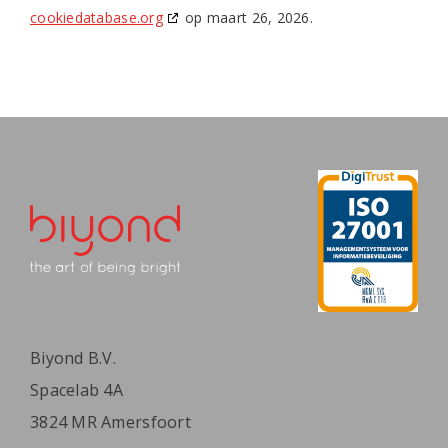
cookiedatabase.org
op maart 26, 2026.
Biyond B.V.
Spacelab 4A
3824 MR Amersfoort