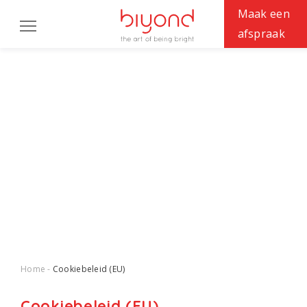
Maak een
afspraak
OPLOSSINGEN
CASES
EXPERTISES
BIYOND
Werken bij
Support
Home
Cookiebeleid (EU)
Cookiebeleid (EU)