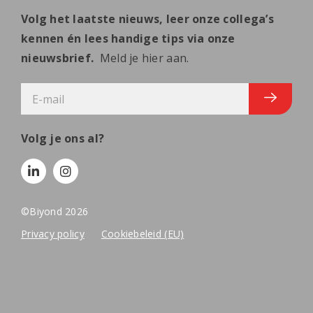
Volg het laatste nieuws, leer onze collega’s
kennen én lees handige tips via onze
nieuwsbrief.
Meld je hier aan.
E-
mailadres
Volg je ons al?
©Biyond 2026
Privacy policy
Cookiebeleid (EU)