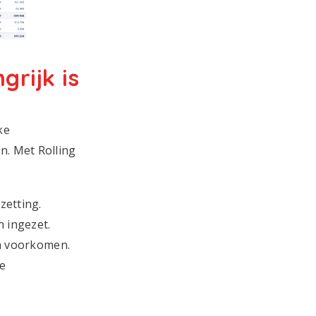
grijk is
ke
n. Met Rolling
zetting.
n ingezet.
n voorkomen.
re