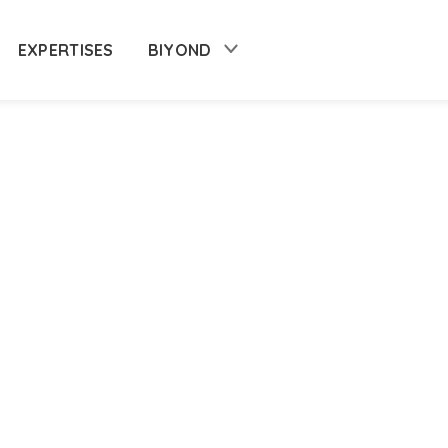
EXPERTISES
BIYOND
Over ons
Downloads
Team
Nieuws & events
Biyond Wiki
Blogs