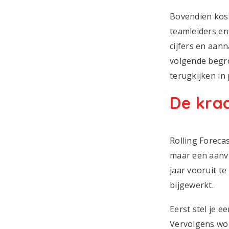
Bovendien kost
teamleiders e
cijfers en aan
volgende begro
terugkijken in 
De krac
Rolling Foreca
maar een aanvu
jaar vooruit t
bijgewerkt.
Eerst stel je 
Vervolgens wor