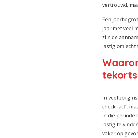
vertrouwd, maa
Een jaarbegrot
jaar met veel 
zijn de aannam
lastig om echt
Waarom
tekorts
In veel zorgin
check–act’, ma
in die periode 
lastig te vind
vaker op gevoe