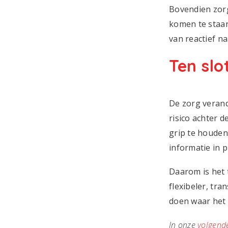
Bovendien zorg
komen te staan
van reactief na
Ten slo
De zorg verand
risico achter d
grip te houden
informatie in 
Daarom is het t
flexibeler, tr
doen waar het 
In onze
volgend