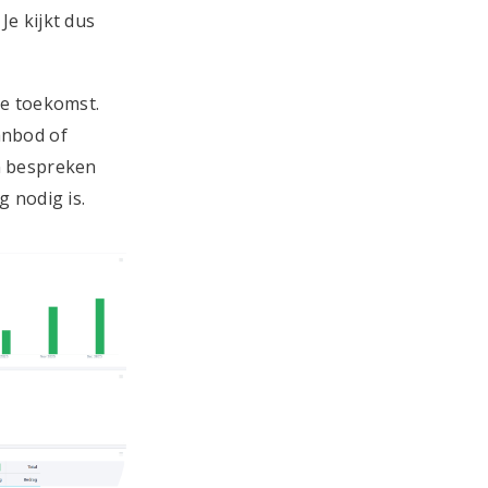
Je kijkt dus
de toekomst.
anbod of
n bespreken
 nodig is.