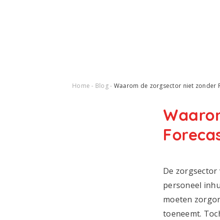
Home
Blog
Waarom de zorgsector niet zonder R
Waarom
Foreca
De zorgsector 
personeel inhu
moeten zorgorg
toeneemt. Toch