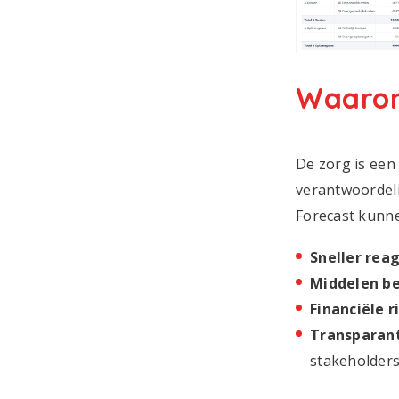
Waarom 
De zorg is een
verantwoordelij
Forecast kunne
Sneller rea
Middelen be
Financiële r
Transparan
stakeholders