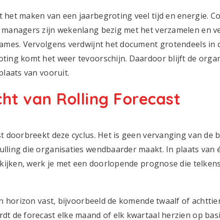
 het maken van een jaarbegroting veel tijd en energie. Co
n managers zijn wekenlang bezig met het verzamelen en 
names. Vervolgens verdwijnt het document grotendeels in de
ting komt het weer tevoorschijn. Daardoor blijft de organ
plaats van vooruit.
ht van Rolling Forecast
st doorbreekt deze cyclus. Het is geen vervanging van de 
lling die organisaties wendbaarder maakt. In plaats van 
e kijken, werk je met een doorlopende prognose die telken
een horizon vast, bijvoorbeeld de komende twaalf of achtti
dt de forecast elke maand of elk kwartaal herzien op bas