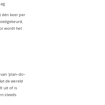
ag.
t één keer per
 goedgekeurd,
or wordt het
 van ‘plan–do–
dat de wereld
 uit of is
en steeds