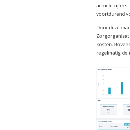
actuele cijfers
voortdurend vo
Door deze mani
Zorgorganisati
kosten. Bovend
regelmatig de 