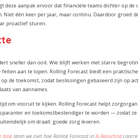
t deze aanpak ervoor dat financiële teams dichter op de 
. Niet één keer per jaar, maar continu. Daardoor groeit d
ar proactief sturen.
tte
ert sneller dan ooit. Wie blijft werken met starre begroti
e feiten aan te lopen. Rolling Forecast biedt een praktisc
 op de toekomst, zodat beslissingen gebaseerd zijn op ac
plaats van aannames.
ijd om vooruit te kijken. Rolling Forecast helpt zorgorga
ansparanter en toekomstbestendiger te worden — zodat z
uiteindelijk om draait: goede zorg leveren.
e blog
laten we zien hoe Rolling Forecast in
XLReporting
concre