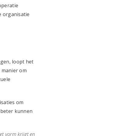
operatie
e organisatie
ngen, loopt het
he manier om
tuele
nisaties om
e beter kunnen
et vorm krijgt en