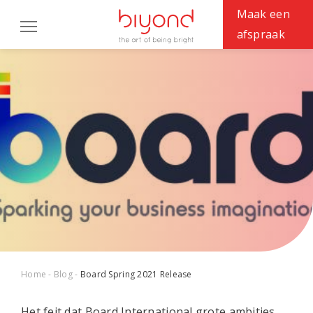
Maak een
afspraak
OPLOSSINGEN
CASES
EXPERTISES
BIYOND
Werken bij
Support
Home
Blog
Board Spring 2021 Release
Het feit dat Board International grote ambities