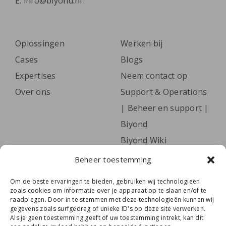
E:
info@biyond.nl
Oplossingen
Werken bij
Cases
Blogs
Expertises
Neem contact op
Over ons
Support & Operations
| Beheer en support |
Biyond
Biyond Wiki
Beheer toestemming
Volg het laatste nieuws, leer onze collega’s
Om de beste ervaringen te bieden, gebruiken wij technologieën
kennen én lees handige tips via onze
zoals cookies om informatie over je apparaat op te slaan en/of te
nieuwsbrief.
Meld je hier aan.
raadplegen. Door in te stemmen met deze technologieën kunnen wij
gegevens zoals surfgedrag of unieke ID's op deze site verwerken.
Als je geen toestemming geeft of uw toestemming intrekt, kan dit
E-