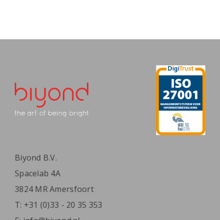
Biyond B.V.
Spacelab 4A
3824 MR Amersfoort
T:
+31 (0)33 - 20 35 353